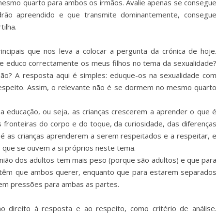
o mesmo quarto para ambos os irmãos. Avalie apenas se consegue
adrão apreendido e que transmite dominantemente, consegue
ilha.
incipais que nos leva a colocar a pergunta da crónica de hoje.
e educo correctamente os meus filhos no tema da sexualidade?
o? A resposta aqui é simples: eduque-os na sexualidade com
 respeito. Assim, o relevante não é se dormem no mesmo quarto
a educação, ou seja, as crianças crescerem a aprender o que é
as fronteiras do corpo e do toque, da curiosidade, das diferenças
e é as crianças aprenderem a serem respeitados e a respeitar, e
s que se ouvem a si próprios neste tema.
inião dos adultos tem mais peso (porque são adultos) e que para
e, têm que ambos querer, enquanto que para estarem separados
nem pressões para ambas as partes.
 direito à resposta e ao respeito, como critério de análise.