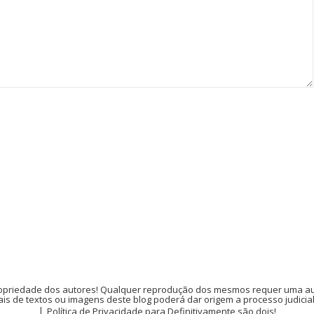
opriedade dos autores! Qualquer reprodução dos mesmos requer uma auto
is de textos ou imagens deste blog poderá dar origem a processo judicia
Política de Privacidade para Definitivamente são dois!