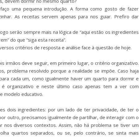
tes, devem dormir no mesmo quarto?
 faço uma pequena introdução. A forma como gosto de fazer
nhar. As receitas servem apenas para nos guiar. Prefiro dar
ogo serão sempre mais na lógica de “aqui estão os ingredientes
m” do que “siga esta receita”.
ersos critérios de resposta e análise face à questão de hoje.
s irmãos deve seguir, em primeiro lugar, o critério organizativo.
s, problema resolvido porque a realidade se impõe. Caso haja
 para cada um, como igualmente haver um quarto para dormir e
io é organizativo e neste último caso apenas tem a ver com
de modelo educativo.
s dois ingredientes: por um lado de ter privacidade, de ter o
por outro, precisamos igualmente de partilhar, de interagir com o
zar nos diversos contextos. Assim, não há problema se tiver um
olha quartos separados, ou se, pelo contrário, se sinta mais