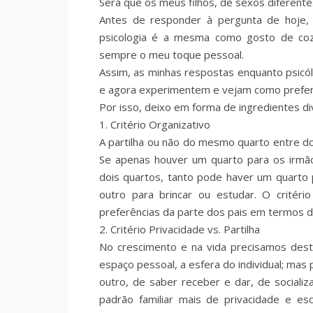
Será que os meus filhos, de sexos diferen
Antes de responder à pergunta de hoje,
psicologia é a mesma como gosto de cozi
sempre o meu toque pessoal.
Assim, as minhas respostas enquanto psicól
e agora experimentem e vejam como prefere
Por isso, deixo em forma de ingredientes div
1. Critério Organizativo
A partilha ou não do mesmo quarto entre doi
Se apenas houver um quarto para os irmão
dois quartos, tanto pode haver um quarto
outro para brincar ou estudar. O critér
preferências da parte dos pais em termos 
2. Critério Privacidade vs. Partilha
No crescimento e na vida precisamos deste
espaço pessoal, a esfera do individual; mas 
outro, de saber receber e dar, de sociali
padrão familiar mais de privacidade e esc