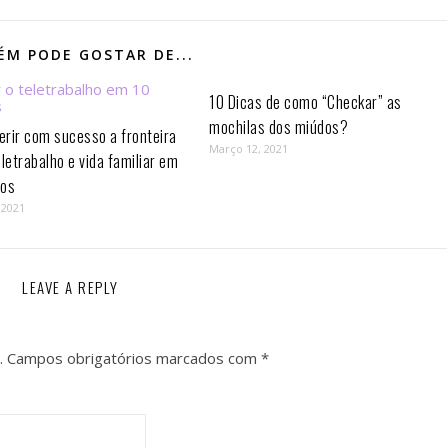
M PODE GOSTAR DE...
10 Dicas de como “Checkar” as
mochilas dos miúdos?
rir com sucesso a fronteira
Março 12, 2021
eletrabalho e vida familiar em
os⁣
 2021
LEAVE A REPLY
.
Campos obrigatórios marcados com
*