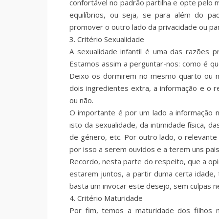
confortável no padrão partilha e opte pel
equilíbrios, ou seja, se para além do p
promover o outro lado da privacidade ou part
3. Critério Sexualidade
A sexualidade infantil é uma das razões pr
Estamos assim a perguntar-nos: como é qu
Deixo-os dormirem no mesmo quarto ou nã
dois ingredientes extra, a informação e o
ou não.
O importante é por um lado a informação n
isto da sexualidade, da intimidade física, d
de género, etc. Por outro lado, o relevant
por isso a serem ouvidos e a terem uns pai
Recordo, nesta parte do respeito, que a op
estarem juntos, a partir duma certa idad
basta um invocar este desejo, sem culpas 
4. Critério Maturidade
Por fim, temos a maturidade dos filhos no