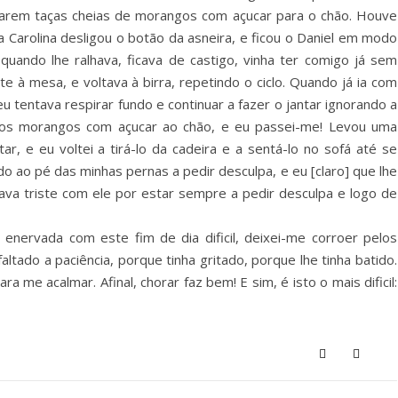
tarem taças cheias de morangos com açucar para o chão. Houve
 a Carolina desligou o botão da asneira, e ficou o Daniel em modo
ra quando lhe ralhava, ficava de castigo, vinha ter comigo já sem
e à mesa, e voltava à birra, repetindo o ciclo. Quando já ia com
 tentava respirar fundo e continuar a fazer o jantar ignorando a
 dos morangos com açucar ao chão, e eu passei-me! Levou uma
r, e eu voltei a tirá-lo da cadeira e a sentá-lo no sofá até se
o ao pé das minhas pernas a pedir desculpa, e eu [claro] que lhe
ava triste com ele por estar sempre a pedir desculpa e logo de
enervada com este fim de dia dificil, deixei-me corroer pelos
ltado a paciência, porque tinha gritado, porque lhe tinha batido.
 me acalmar. Afinal, chorar faz bem! E sim, é isto o mais dificil: