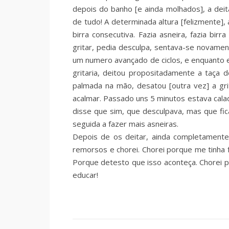
depois do banho [e ainda molhados], a dei
de tudo! A determinada altura [felizmente],
birra consecutiva. Fazia asneira, fazia bir
gritar, pedia desculpa, sentava-se novament
um numero avançado de ciclos, e enquanto eu
gritaria, deitou propositadamente a taça
palmada na mão, desatou [outra vez] a grita
acalmar. Passado uns 5 minutos estava calad
disse que sim, que desculpava, mas que fic
seguida a fazer mais asneiras.
Depois de os deitar, ainda completamente 
remorsos e chorei. Chorei porque me tinha fa
Porque detesto que isso aconteça. Chorei para
educar!