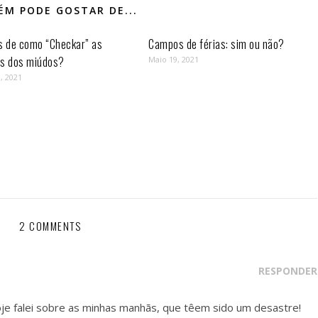
M PODE GOSTAR DE...
s de como “Checkar” as
Campos de férias: sim ou não?
as dos miúdos?
Maio 19, 2021
, 2021
2 COMMENTS
RESPONDER
e falei sobre as minhas manhãs, que têem sido um desastre!