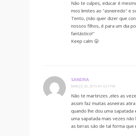
Não te culpes, educar é mesm
mos limites ao "asneiredo" e 
Tento, (não quer dizer que co
nossos filhos, é para um dia p
fantástico!"
Keep calm 😛
SANDRA
MARÇO 20, 2015 AT 4:27 PM
Não te martirizes ,eles as v
assim faz muitas asneiras atir
quando lhe dou uma sapatada 
uma sapatada mais vezes não lh
as birras são de tal forma qu