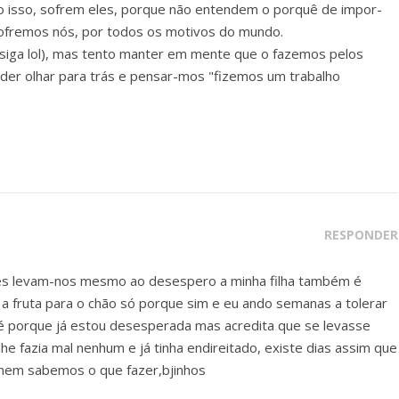
o isso, sofrem eles, porque não entendem o porquê de impor-
sofremos nós, por todos os motivos do mundo.
nsiga lol), mas tento manter em mente que o fazemos pelos
oder olhar para trás e pensar-mos "fizemos um trabalho
RESPONDER
ezes levam-nos mesmo ao desespero a minha filha também é
a a fruta para o chão só porque sim e eu ando semanas a tolerar
é porque já estou desesperada mas acredita que se levasse
e fazia mal nenhum e já tinha endireitado, existe dias assim que
e nem sabemos o que fazer,bjinhos