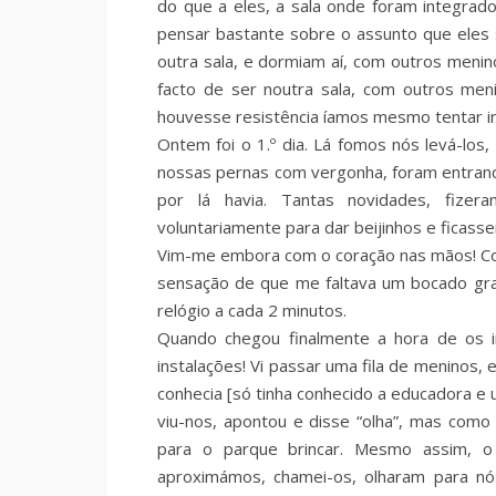
do que a eles, a sala onde foram integrado
pensar bastante sobre o assunto que eles 
outra sala, e dormiam aí, com outros menino
facto de ser noutra sala, com outros me
houvesse resistência íamos mesmo tentar ins
Ontem foi o 1.º dia. Lá fomos nós levá-lo
nossas pernas com vergonha, foram entrand
por lá havia. Tantas novidades, fiz
voluntariamente para dar beijinhos e ficasse
Vim-me embora com o coração nas mãos! Com 
sensação de que me faltava um bocado gran
relógio a cada 2 minutos.
Quando chegou finalmente a hora de os i
instalações! Vi passar uma fila de meninos,
conhecia [só tinha conhecido a educadora e u
viu-nos, apontou e disse “olha”, mas com
para o parque brincar. Mesmo assim, o
aproximámos, chamei-os, olharam para nós