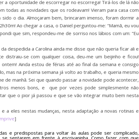
r a oportunidade de escorregar no escorrega! Tirá-los de lá não
o com todas as novidades que os rodeavam! Vieram para casa com
 sido o dia. Almoçaram bem, brincaram imenso, foram dormir a
 2h30m! Ao chegar a casa, o Daniel perguntou-me: “Mamã, eu vou
spondi que sim, respondeu-me de sorriso nos lábios com um: “Eu
da despedida a Carolina ainda me disse que não queria ficar ali e
 distraiu-se com qualquer coisa, deu-me um beijinho e ficou!
ontem! Ainda estou de férias até ao final da semana e consigo
edo, mas na próxima semana já volto ao trabalho, e queria mesmo
che de manhã. Sei que quando passar a novidade pode acontecer,
utros menos bons, e que por vezes pode simplesmente não
itar que o pior já passou e que se vão integrar muito bem nesta
 e a eles nestas mudanças, nesta adaptação a novas rotinas e
mprive
]
das e predispostas para voltar às aulas pode ser complicado,
 se sentarem em frente à escrivaninha. Como fazer com que