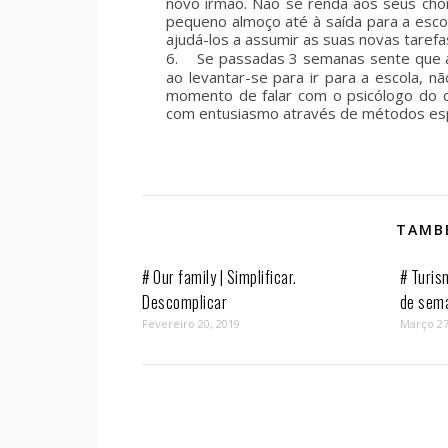
novo irmão. Não se renda aos seus cho
pequeno almoço até à saída para a esc
ajudá-los a assumir as suas novas tarefa
6.
Se passadas 3 semanas
sente que 
ao levantar-se para ir para a escola, nã
momento de falar com o psicólogo do c
com entusiasmo através de métodos espe
TAMBÉ
# Our family | Simplificar.
# Turis
Descomplicar
de sem
Fevereiro 20, 2019
Março 27