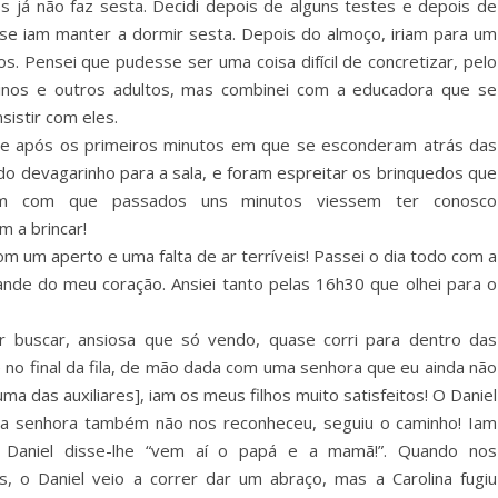
s já não faz sesta. Decidi depois de alguns testes e depois de
se iam manter a dormir sesta. Depois do almoço, iriam para um
s. Pensei que pudesse ser uma coisa difícil de concretizar, pelo
ninos e outros adultos, mas combinei com a educadora que se
istir com eles.
s, e após os primeiros minutos em que se esconderam atrás das
o devagarinho para a sala, e foram espreitar os brinquedos que
eram com que passados uns minutos viessem ter conosco
m a brincar!
um aperto e uma falta de ar terríveis! Passei o dia todo com a
de do meu coração. Ansiei tanto pelas 16h30 que olhei para o
r buscar, ansiosa que só vendo, quase corri para dentro das
 e no final da fila, de mão dada com uma senhora que eu ainda não
ma das auxiliares], iam os meus filhos muito satisfeitos! O Daniel
o a senhora também não nos reconheceu, seguiu o caminho! Iam
 Daniel disse-lhe “vem aí o papá e a mamã!”. Quando nos
, o Daniel veio a correr dar um abraço, mas a Carolina fugiu