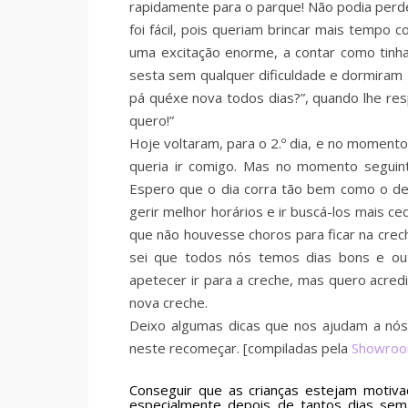
rapidamente para o parque! Não podia perde
foi fácil, pois queriam brincar mais temp
uma excitação enorme, a contar como tinha
sesta sem qualquer dificuldade e dormiram
pá quéxe nova todos dias?”, quando lhe re
quero!”
Hoje voltaram, para o 2.º dia, e no momento 
queria ir comigo. Mas no momento seguinte
Espero que o dia corra tão bem como o de 
gerir melhor horários e ir buscá-los mais c
que não houvesse choros para ficar na cre
sei que todos nós temos dias bons e o
apetecer ir para a creche, mas quero acred
nova creche.
Deixo algumas dicas que nos ajudam a nós
neste recomeçar. [compiladas pela
Showroo
Conseguir que as crianças estejam motiva
especialmente depois de tantos dias sem