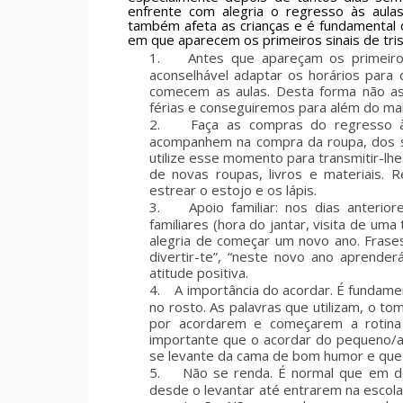
enfrente com alegria o regresso às aulas
também afeta as crianças e é fundamental 
em que aparecem os primeiros sinais de trist
1.
Antes que apareçam os primeiros
aconselhável adaptar os horários para
comecem as aulas. Desta forma não ass
férias e conseguiremos para além do ma
2.
Faça as compras do regresso à
acompanhem na compra da roupa, dos sa
utilize esse momento para transmitir-lhe
de novas roupas, livros e materiais.
estrear o estojo e os lápis.
3.
Apoio familiar:
nos dias anterior
familiares (hora do jantar, visita de u
alegria de começar um novo ano. Frases
divertir-te”, “neste novo ano aprende
atitude positiva.
4.
A importância do acordar.
É fundamen
no rosto. As palavras que utilizam, o to
por acordarem e começarem a rotina 
importante que o acordar do pequeno/a
se levante da cama de bom humor e que 
5.
Não se renda.
É normal que em de
desde o levantar até entrarem na escola