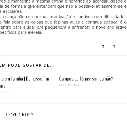
ros e mantenha a mesma rotina e horários ao acordar, desde o
ola de forma a que entendam que não é possível atrasarem-se e
s escolares.
a criança não recuperou a motivação e continua com dificuldades
o fala sobre as coisas que faz nas aulas e continua apática, é o
entro para ajudar o/a pequeno/a a enfrentar o novo ano letivo
cíficos para ele/ela.
M PODE GOSTAR DE...
mo em família | Do nosso fim
Campos de férias: sim ou não?
ana
Maio 19, 2021
, 2017
LEAVE A REPLY