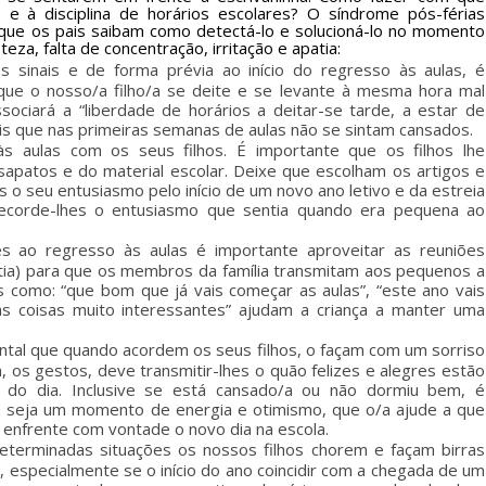
 e à disciplina de horários escolares? O síndrome pós-férias
que os pais saibam como detectá-lo e solucioná-lo no momento
eza, falta de concentração, irritação e apatia:
 sinais e de forma prévia ao início do regresso às aulas, é
 que o nosso/a filho/a se deite e se levante à mesma hora mal
ociará a “liberdade de horários a deitar-se tarde, a estar de
is que nas primeiras semanas de aulas não se sintam cansados.
s aulas com os seus filhos.
É importante que os filhos lhe
patos e do material escolar. Deixe que escolham os artigos e
s o seu entusiasmo pelo início de um novo ano letivo e da estreia
 Recorde-lhes o entusiasmo que sentia quando era pequena ao
es ao regresso às aulas é importante aproveitar as reuniões
ma tia) para que os membros da família transmitam aos pequenos a
 como: “que bom que já vais começar as aulas”, “este ano vais
rás coisas muito interessantes” ajudam a criança a manter uma
tal que quando acordem os seus filhos, o façam com um sorriso
m, os gestos, deve transmitir-lhes o quão felizes e alegres estão
do dia. Inclusive se está cansado/a ou não dormiu bem, é
 seja um momento de energia e otimismo, que o/a ajude a que
enfrente com vontade o novo dia na escola.
terminadas situações os nossos filhos chorem e façam birras
, especialmente se o início do ano coincidir com a chegada de um