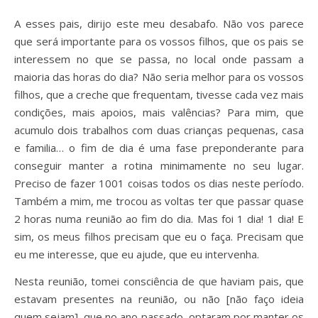
A esses pais, dirijo este meu desabafo. Não vos parece
que será importante para os vossos filhos, que os pais se
interessem no que se passa, no local onde passam a
maioria das horas do dia? Não seria melhor para os vossos
filhos, que a creche que frequentam, tivesse cada vez mais
condições, mais apoios, mais valências? Para mim, que
acumulo dois trabalhos com duas crianças pequenas, casa
e familia… o fim de dia é uma fase preponderante para
conseguir manter a rotina minimamente no seu lugar.
Preciso de fazer 1001 coisas todos os dias neste período.
Também a mim, me trocou as voltas ter que passar quase
2 horas numa reunião ao fim do dia. Mas foi 1 dia! 1 dia! E
sim, os meus filhos precisam que eu o faça. Precisam que
eu me interesse, que eu ajude, que eu intervenha.
Nesta reunião, tomei consciência de que haviam pais, que
estavam presentes na reunião, ou não [não faço ideia
quem sejam], que no ano passado, optaram por manter os