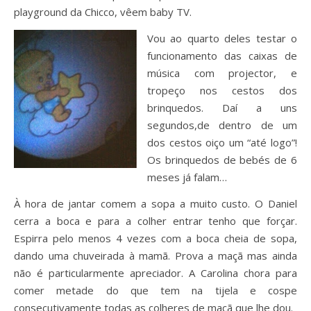
playground da Chicco, vêem baby TV.
Vou ao quarto deles testar o
funcionamento das caixas de
música com projector, e
tropeço nos cestos dos
brinquedos. Daí a uns
segundos,de dentro de um
dos cestos oiço um “até logo”!
Os brinquedos de bebés de 6
meses já falam…
À hora de jantar comem a sopa a muito custo. O Daniel
cerra a boca e para a colher entrar tenho que forçar.
Espirra pelo menos 4 vezes com a boca cheia de sopa,
dando uma chuveirada à mamã. Prova a maçã mas ainda
não é particularmente apreciador. A Carolina chora para
comer metade do que tem na tijela e cospe
consecutivamente todas as colheres de maçã que lhe dou.