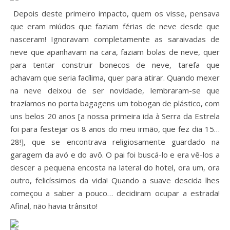
Depois deste primeiro impacto, quem os visse, pensava
que eram miúdos que faziam férias de neve desde que
nasceram! Ignoravam completamente as saraivadas de
neve que apanhavam na cara, faziam bolas de neve, quer
para tentar construir bonecos de neve, tarefa que
achavam que seria facílima, quer para atirar. Quando mexer
na neve deixou de ser novidade, lembraram-se que
trazíamos no porta bagagens um tobogan de plástico, com
uns belos 20 anos [a nossa primeira ida à Serra da Estrela
foi para festejar os 8 anos do meu irmão, que fez dia 15…
28!], que se encontrava religiosamente guardado na
garagem da avó e do avô. O pai foi buscá-lo e era vê-los a
descer a pequena encosta na lateral do hotel, ora um, ora
outro, felicíssimos da vida! Quando a suave descida lhes
começou a saber a pouco… decidiram ocupar a estrada!
Afinal, não havia trânsito!