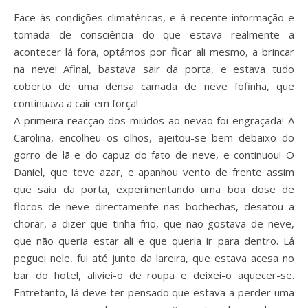
Face às condições climatéricas, e à recente informação e
tomada de consciência do que estava realmente a
acontecer lá fora, optámos por ficar ali mesmo, a brincar
na neve! Afinal, bastava sair da porta, e estava tudo
coberto de uma densa camada de neve fofinha, que
continuava a cair em força!
A primeira reacção dos miúdos ao nevão foi engraçada! A
Carolina, encolheu os olhos, ajeitou-se bem debaixo do
gorro de lã e do capuz do fato de neve, e continuou! O
Daniel, que teve azar, e apanhou vento de frente assim
que saiu da porta, experimentando uma boa dose de
flocos de neve directamente nas bochechas, desatou a
chorar, a dizer que tinha frio, que não gostava de neve,
que não queria estar ali e que queria ir para dentro. Lá
peguei nele, fui até junto da lareira, que estava acesa no
bar do hotel, aliviei-o de roupa e deixei-o aquecer-se.
Entretanto, lá deve ter pensado que estava a perder uma