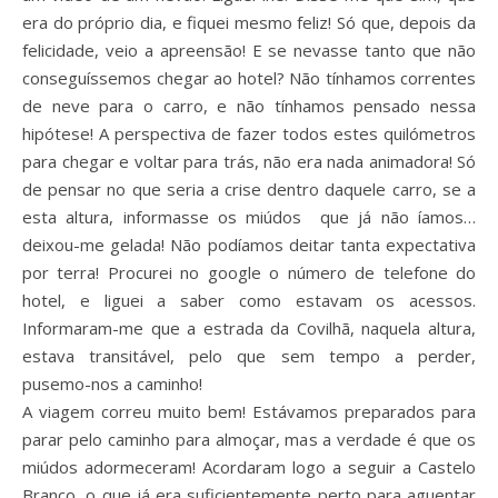
era do próprio dia, e fiquei mesmo feliz! Só que, depois da
felicidade, veio a apreensão! E se nevasse tanto que não
conseguíssemos chegar ao hotel? Não tínhamos correntes
de neve para o carro, e não tínhamos pensado nessa
hipótese! A perspectiva de fazer todos estes quilómetros
para chegar e voltar para trás, não era nada animadora! Só
de pensar no que seria a crise dentro daquele carro, se a
esta altura, informasse os miúdos que já não íamos…
deixou-me gelada! Não podíamos deitar tanta expectativa
por terra! Procurei no google o número de telefone do
hotel, e liguei a saber como estavam os acessos.
Informaram-me que a estrada da Covilhã, naquela altura,
estava transitável, pelo que sem tempo a perder,
pusemo-nos a caminho!
A viagem correu muito bem! Estávamos preparados para
parar pelo caminho para almoçar, mas a verdade é que os
miúdos adormeceram! Acordaram logo a seguir a Castelo
Branco, o que já era suficientemente perto para aguentar