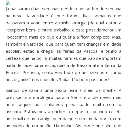
Já passaram duas semanas desde o nosso fim de semana
na neve! A verdade é que foram duas semanas que
passaram a voar, entre a minha cirurgia [da qual estou a
recuperar bem] e muito trabalho, e este post demorou um
bocadinho mais do que eu queria a ficar completo! Mas,
também é verdade, que para quem tem crianças em idade
escolar, estão a chegar as férias da Páscoa, e tenho a
certeza que há por aí muitas famílias que não se importam
nada de fazer uma escapadinha de Páscoa até à Serra da
Estrela! Por isso, conto-vos tudo o que fizemos e como
nos organizámos naqueles 3 dias tão bem passados!
Saímos de casa a uma sexta feira a meio da manhã. A
previsão meteorológica para a Serra era de neve, mas
nem sequer nos tínhamos preocupado muito com o
assunto. Estávamos a encher o depósito, quando recebi
um email de uma amiga querida que tem família por lá, com
um vídeo de um nevão! Liguei-lhe! Disse-me que sim, que