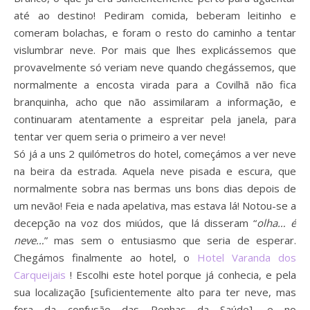
até ao destino! Pediram comida, beberam leitinho e
comeram bolachas, e foram o resto do caminho a tentar
vislumbrar neve. Por mais que lhes explicássemos que
provavelmente só veriam neve quando chegássemos, que
normalmente a encosta virada para a Covilhã não fica
branquinha, acho que não assimilaram a informação, e
continuaram atentamente a espreitar pela janela, para
tentar ver quem seria o primeiro a ver neve!
Só já a uns 2 quilómetros do hotel, começámos a ver neve
na beira da estrada. Aquela neve pisada e escura, que
normalmente sobra nas bermas uns bons dias depois de
um nevão! Feia e nada apelativa, mas estava lá! Notou-se a
decepção na voz dos miúdos, que lá disseram “
olha… é
neve…
” mas sem o entusiasmo que seria de esperar.
Chegámos finalmente ao hotel, o
Hotel Varanda dos
Carqueijais
! Escolhi este hotel porque já conhecia, e pela
sua localização [suficientemente alto para ter neve, mas
fora da confusão das Penhas da Saúde], e no