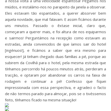
à nossa volta a uma velocidade espantosa! Pegámos nos
miúdos, e instalámo-nos no parapeito da janela a observar.
Eles estavam tão espantados, a querer absorver bem
aquela novidade, que mal falavam. E assim ficámos durante
uns minutos. Passado o êxtase inicial, claro que,
começaram a querer mais, e foi altura de nos equiparmos
e sairmos! Perguntámos na recepção como estavam as
estradas, ainda convencidos de que íamos sair do hotel
[ingénuos!], e ficámos a saber que era mesmo para
esquecer! Já tinham chegado duas famílias a pé, porque ao
subirem da Covilhã para o hotel, pela mesma estrada que
tínhamos percorrido há poucos minutos atrás, perderam a
tracção, e optaram por abandonar os carros na faixa de
rodagem e continuar a pé! Confesso que fiquei
impressionada com essa perspectiva, e agradeci o facto
de não termos parado para almoçar, pois se o tivéssemos
feito, tínhamos ficado na mesma situação!