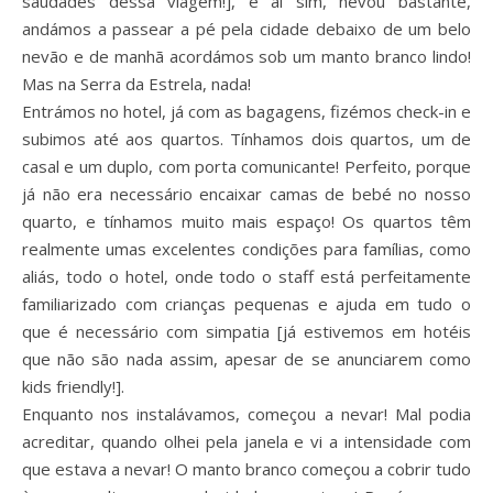
saudades dessa viagem!], e aí sim, nevou bastante,
andámos a passear a pé pela cidade debaixo de um belo
nevão e de manhã acordámos sob um manto branco lindo!
Mas na Serra da Estrela, nada!
Entrámos no hotel, já com as bagagens, fizémos check-in e
subimos até aos quartos. Tínhamos dois quartos, um de
casal e um duplo, com porta comunicante! Perfeito, porque
já não era necessário encaixar camas de bebé no nosso
quarto, e tínhamos muito mais espaço! Os quartos têm
realmente umas excelentes condições para famílias, como
aliás, todo o hotel, onde todo o staff está perfeitamente
familiarizado com crianças pequenas e ajuda em tudo o
que é necessário com simpatia [já estivemos em hotéis
que não são nada assim, apesar de se anunciarem como
kids friendly!].
Enquanto nos instalávamos, começou a nevar! Mal podia
acreditar, quando olhei pela janela e vi a intensidade com
que estava a nevar! O manto branco começou a cobrir tudo