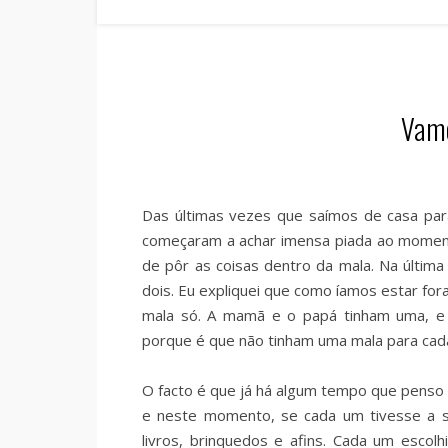
Vamo
Das últimas vezes que saímos de casa pa
começaram a achar imensa piada ao moment
de pôr as coisas dentro da mala. Na últim
dois. Eu expliquei que como íamos estar for
mala só. A mamã e o papá tinham uma, e 
porque é que não tinham uma mala para ca
O facto é que já há algum tempo que penso 
e neste momento, se cada um tivesse a su
livros, brinquedos e afins. Cada um escolh