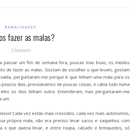
BANALIDADES
s fazer as malas?
2 Comments
ra passar um fim de semana fora, poucas mas boas, os miúdos
o de fazer as malas. Gostam de escolher o que levam, gostam
a saída, perguntaram-me porque é que tinham uma mala para os
a poucos dias, precisávamos de poucas coisas, e cabia tudo numa
eles os dois tinham outra. Entenderam, mas perguntaram-me
da um.
nisso! Cada vez estão mais crescidos, cada vez mais autónomos,
a própria mala, não era preciso levar sacos e saquinhos com
ia o que queria levar, e entre roupa, calçado e brinquedos, só