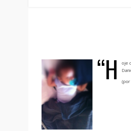
“H
oje 
Dani
(por