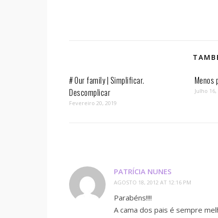
TAMBÉ
# Our family | Simplificar.
Menos p
Descomplicar
Julho 16,
Fevereiro 20, 2019
PATRÍCIA NUNES
AGOSTO 18, 2012 AT 12:16 PM
Parabéns!!!!
A cama dos pais é sempre mel