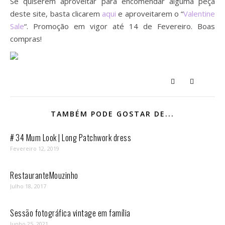
Se quiserem aproveitar para encomendar alguma peça
deste site, basta clicarem
aqui
e aproveitarem o “
Valentine
Sale
“. Promoção em vigor até 14 de Fevereiro. Boas
compras!
TAMBÉM PODE GOSTAR DE...
# 34 Mum Look | Long Patchwork dress
Fevereiro 12, 2019
RestauranteMouzinho
Julho 18, 2017
Sessão fotográfica vintage em família
Junho 25, 2021