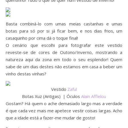
quentinho! Tudo o que se quer num vestido de inverno!
Basta combiná-lo com umas meias castanhas e umas
botas para só por si já ficar bem, e nos dias frios, um
casaquinho por cima dá o toque final!
O cenário que escolhi para fotografar este vestido
reveste-se de cores de Outono/Inverno, mostrando a
natureza aqui da zona em todo o seu esplendor! Quem
sabe de um dias destes não estamos em casa a beber um
vinho destas vinhas?
Vestido
Zaful
Botas Xuz (Antigas) | Óculos
Alain Afflelou
Gostam? Há quem o ache demasiado largo mas a verdade
é que cada vez mais me apetece vestir coisas largas. Acho
que a idade está a fazer-me mudar de gosto!