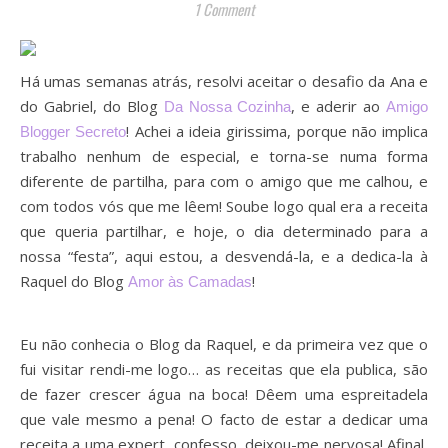
1 Comment
Há
umas semanas atrás, resolvi aceitar o desafio da Ana e
do Gabriel, do Blog
, e aderir ao
Da Nossa Cozinha
Amigo
! Achei a ideia girissima, porque não implica
Blogger Secreto
trabalho nenhum de especial, e torna-se numa forma
diferente de partilha, para com o amigo que me calhou, e
com todos vós que me lêem! Soube logo qual era a receita
que queria partilhar, e hoje, o dia determinado para a
nossa “festa”, aqui estou, a desvendá-la, e a dedica-la à
Raquel do Blog
!
Amor às Camadas
Eu não conhecia o Blog da Raquel, e da primeira vez que o
fui visitar rendi-me logo… as receitas que ela publica, são
de fazer crescer água na boca! Dêem uma espreitadela
que vale mesmo a pena! O facto de estar a dedicar uma
receita a uma expert, confesso, deixou-me nervosa! Afinal,