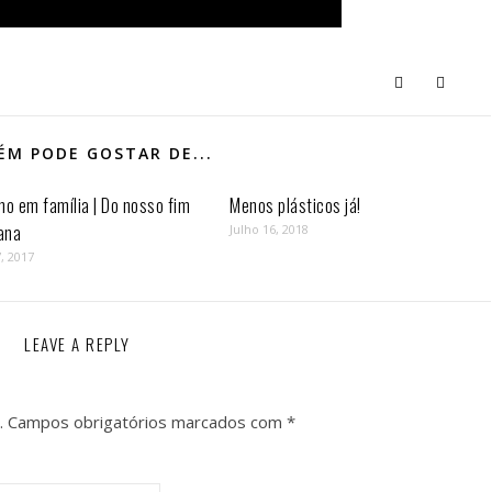
M PODE GOSTAR DE...
mo em família | Do nosso fim
Menos plásticos já!
ana
Julho 16, 2018
, 2017
LEAVE A REPLY
.
Campos obrigatórios marcados com
*