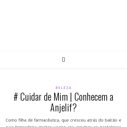
BELEZA
# Cuidar de Mim | Conhecem a
Anjelif?
Como filha de farmacêutica, que cresceu atrás do balcão e