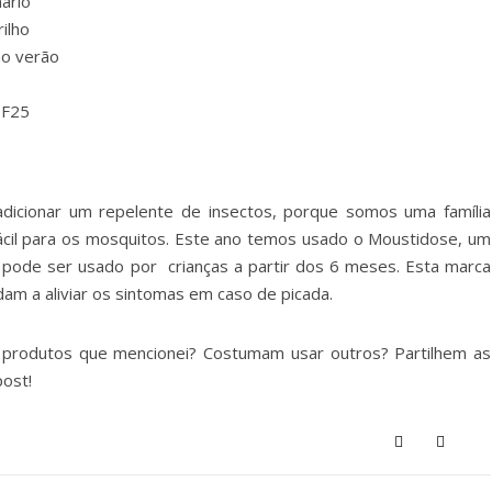
ário
ilho
ão verão
PF25
dicionar um repelente de insectos, porque somos uma família
cil para os mosquitos. Este ano temos usado o Moustidose, um
pode ser usado por crianças a partir dos 6 meses. Esta marca
am a aliviar os sintomas em caso de picada.
rodutos que mencionei? Costumam usar outros? Partilhem as
ost!