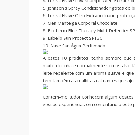
4. Loreal Elvive Low Shampô Óleo Extraordin
5. Johnson’s Spray Condicionador gotas de br
6. Loreal Elvive Óleo Extraordinário protecç
7. Cien Manteiga Corporal Chocolate
8. Biotherm Blue Therapy Multi-Defender S
9. Labello Sun Protect SPF30
10. Nuxe Sun Água Perfumada
A estes 10 produtos, tenho sempre que a
muito docinha e normalmente somos alvo fá
leite repelente com um aroma suave e que 
tem também as toalhitas calmantes que ajud
Contem-me tudo! Conhecem algum destes p
vossas experiências em comentário a este p