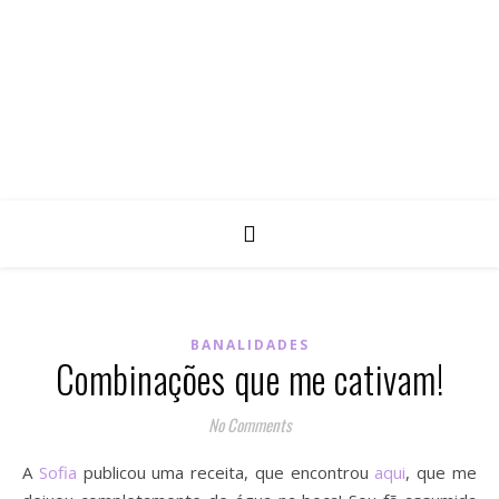
BANALIDADES
Combinações que me cativam!
No Comments
A
Sofia
publicou uma receita, que encontrou
aqui
, que me