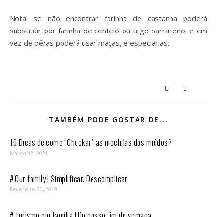
Nota: se não encontrar farinha de castanha poderá
substituir por farinha de centeio ou trigo sarraceno, e em
vez de pêras poderá usar maçãs, e especiarias.
TAMBÉM PODE GOSTAR DE...
10 Dicas de como “Checkar” as mochilas dos miúdos?
Março 12, 2021
# Our family | Simplificar. Descomplicar
Fevereiro 20, 2019
# Turismo em família | Do nosso fim de semana