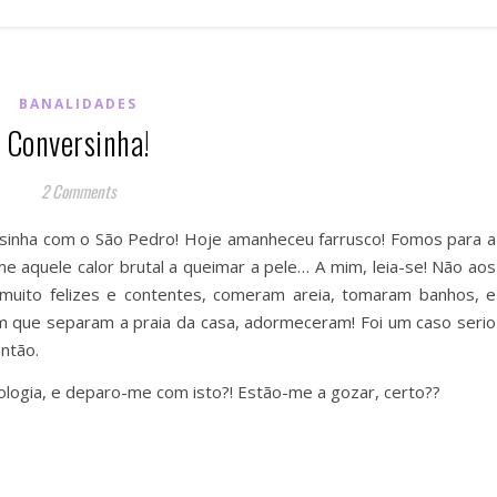
BANALIDADES
Conversinha!
2 Comments
rsinha com o São Pedro! Hoje amanheceu farrusco! Fomos para a
e aquele calor brutal a queimar a pele… A mim, leia-se! Não aos
 muito felizes e contentes, comeram areia, tomaram banhos, e
m que separam a praia da casa, adormeceram! Foi um caso serio
ntão.
rologia, e deparo-me com isto?! Estão-me a gozar, certo??