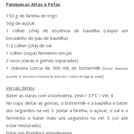
Panquecas Altas e Fofas
150 g de farinha de trigo
50g de açúcar
1 colher (chá) de essência de baunilha (raspei um
bocadinho do pau de baunilha)
1/2 colher (chá) de sal
1 colher (sopa) fermento em pó
2 ovos (claras e gemas separadas)
1 chávena (cerca de 300 ml) de buttermilk (
Deixar descansar
)
durante 10 minutos a chávena de leite com 1 colher de sopa de limão
Versão Bimby
Bater as claras com a borboleta, 2min / 37ºC / Vel. 4
No copo deitar as gemas, o buttermilk e a baunilha e bater
uns segundos na vel. 3. Juntar a farinha, o açúcar, o sal e o
fermento e bater mais uns segundos na vel. 3 (só até
estar misturado).
Fritar em frigideira antiaderente.