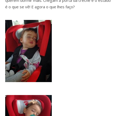
querem dormir mais. Chegam à porta da creche e o estado
é o que se vê! E agora o que lhes faço?