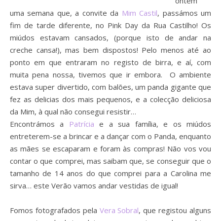
ontem
uma semana que, a convite da
Mim Castil
, passámos um
fim de tarde diferente, no Pink Day da Rua Castilho! Os
miúdos estavam cansados, (porque isto de andar na
creche cansa!), mas bem dispostos! Pelo menos até ao
ponto em que entraram no registo de birra, e aí, com
muita pena nossa, tivemos que ir embora. O ambiente
estava super divertido, com balões, um panda gigante que
fez as delicias dos mais pequenos, e a colecção deliciosa
da Mim, à qual não consegui resistir…
Encontrámos a
Patrícia
e a sua família, e os miúdos
entreterem-se a brincar e a dançar com o Panda, enquanto
as mães se escaparam e foram às compras! Não vos vou
contar o que comprei, mas saibam que, se conseguir que o
tamanho de 14 anos do que comprei para a Carolina me
sirva… este Verão vamos andar vestidas de igual!
Fomos fotografados pela
Vera Sobral
, que registou alguns