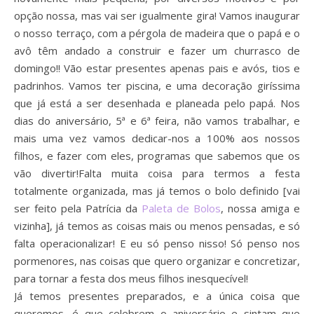
opção nossa, mas vai ser igualmente gira! Vamos inaugurar
o nosso terraço, com a pérgola de madeira que o papá e o
avô têm andado a construir e fazer um churrasco de
domingo!! Vão estar presentes apenas pais e avós, tios e
padrinhos. Vamos ter piscina, e uma decoração giríssima
que já está a ser desenhada e planeada pelo papá. Nos
dias do aniversário, 5ª e 6ª feira, não vamos trabalhar, e
mais uma vez vamos dedicar-nos a 100% aos nossos
filhos, e fazer com eles, programas que sabemos que os
vão divertir!Falta muita coisa para termos a festa
totalmente organizada, mas já temos o bolo definido [vai
ser feito pela Patrícia da
Paleta de Bolos
, nossa amiga e
vizinha], já temos as coisas mais ou menos pensadas, e só
falta operacionalizar! E eu só penso nisso! Só penso nos
pormenores, nas coisas que quero organizar e concretizar,
para tornar a festa dos meus filhos inesquecível!
Já temos presentes preparados, e a única coisa que
queremos, é que celebrem o aniversário e sintam que