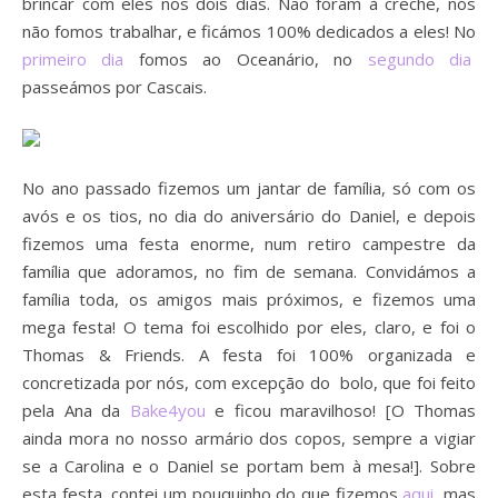
brincar com eles nos dois dias. Não foram à creche, nós
não fomos trabalhar, e ficámos 100% dedicados a eles! No
primeiro dia
fomos ao Oceanário, no
segundo dia
passeámos por Cascais.
No ano passado fizemos um jantar de família, só com os
avós e os tios, no dia do aniversário do Daniel, e depois
fizemos uma festa enorme, num retiro campestre da
família que adoramos, no fim de semana. Convidámos a
família toda, os amigos mais próximos, e fizemos uma
mega festa! O tema foi escolhido por eles, claro, e foi o
Thomas & Friends. A festa foi 100% organizada e
concretizada por nós, com excepção do bolo, que foi feito
pela Ana da
Bake4you
e ficou maravilhoso! [O Thomas
ainda mora no nosso armário dos copos, sempre a vigiar
se a Carolina e o Daniel se portam bem à mesa!]. Sobre
esta festa, contei um pouquinho do que fizemos
aqui
, mas