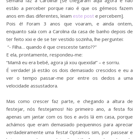
semana faz a Carolina! [se chegaram aqui agora e não
estão a perceber porque raio é que os gémeos fazem
anos em dias diferentes, leiam
este post
e percebem].
Pois é! Foram 3 anos que voaram, e ainda ontem,
enquanto saía com a Carolina da casa de banho depois de
ter feito xixi e de se ter vestido sozinha, lhe perguntei:
“- Filha… quando é que cresceste tanto??”
E ela, prontamente, respondeu-me:
“Mamã eu era bebé, agora já xou quexida!” – e sorriu.
É verdade! Já estão os dois demasiado crescidos e eu a
ver o tempo passar-me por entre os dedos a uma
velocidade assustadora.
Mas como crescer faz parte, e chegando a altura de
festejar, nós festejamos! No primeiro ano, a festa foi
apenas um jantar com os tios e avós lá em casa, porque
achámos que eram demasiado pequeninos para apreciar
verdadeiramente uma festa! Optámos sim, por passear e