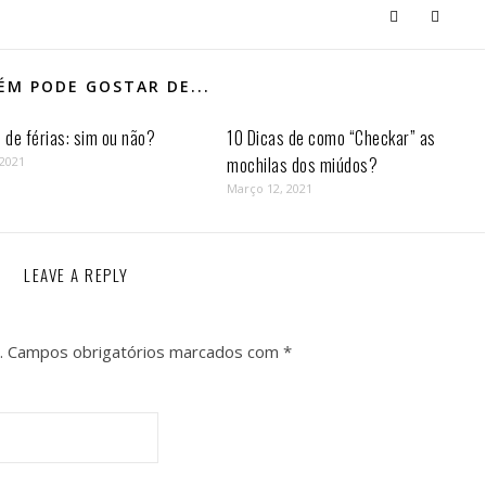
M PODE GOSTAR DE...
de férias: sim ou não?
10 Dicas de como “Checkar” as
mochilas dos miúdos?
 2021
Março 12, 2021
LEAVE A REPLY
.
Campos obrigatórios marcados com
*