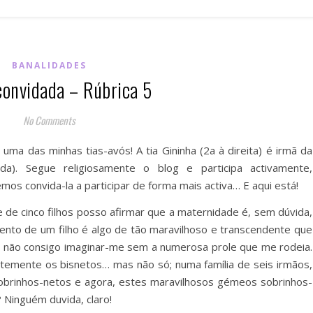
BANALIDADES
onvidada – Rúbrica 5
No Comments
 uma das minhas tias-avós! A tia Gininha (2a à direita) é irmã da
a). Segue religiosamente o blog e participa activamente,
os convida-la a participar de forma mais activa… E aqui está!
 de cinco filhos posso afirmar que a maternidade é, sem dúvida,
mento de um filho é algo de tão maravilhoso e transcendente que
. E não consigo imaginar-me sem a numerosa prole que me rodeia.
ntemente os bisnetos… mas não só; numa família de seis irmãos,
obrinhos-netos e agora, estes maravilhosos gémeos sobrinhos-
 Ninguém duvida, claro!