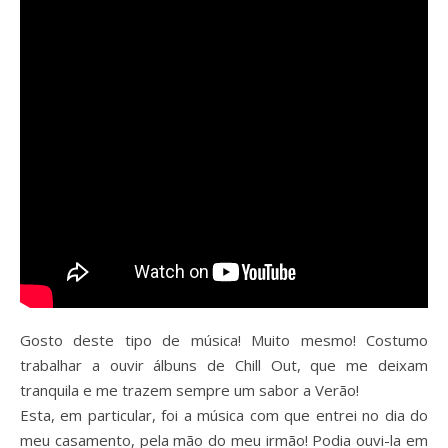
Gosto deste tipo de música! Muito mesmo! Costumo
trabalhar a ouvir álbuns de Chill Out, que me deixam
tranquila e me trazem sempre um sabor a Verão!
Esta, em particular, foi a música com que entrei no dia do
meu casamento, pela mão do meu irmão! Podia ouvi-la em