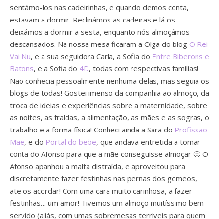
sentámo-los nas cadeirinhas, e quando demos conta,
estavam a dormir. Reclinámos as cadeiras e lá os
deixámos a dormir a sesta, enquanto nós almoçámos
descansados. Na nossa mesa ficaram a Olga do blog
O Rei
Vai Nu
, e a sua seguidora Carla, a Sofia do
Entre Biberons e
Batons
, e a Sofia do
4D
, todas com respectivas famílias!
Não conhecia pessoalmente nenhuma delas, mas seguia os
blogs de todas! Gostei imenso da companhia ao almoço, da
troca de ideias e experiências sobre a maternidade, sobre
as noites, as fraldas, a alimentação, as mães e as sogras, o
trabalho e a forma física! Conheci ainda a Sara do
Profissão
Mae
, e do
Portal do bebe
, que andava entretida a tomar
conta do Afonso para que a mãe conseguisse almoçar 🙂 O
Afonso apanhou a malta distraída, e aproveitou para
discretamente fazer festinhas nas pernas dos gemeos,
ate os acordar! Com uma cara muito carinhosa, a fazer
festinhas… um amor! Tivemos um almoço muitíssimo bem
servido (aliás, com umas sobremesas terríveis para quem