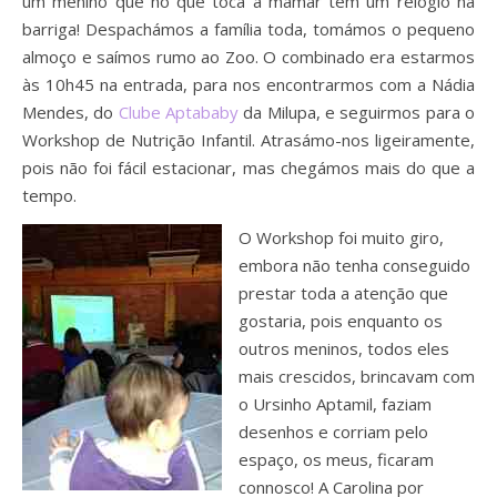
um menino que no que toca a mamar tem um relógio na
barriga! Despachámos a família toda, tomámos o pequeno
almoço e saímos rumo ao Zoo. O combinado era estarmos
às 10h45 na entrada, para nos encontrarmos com a Nádia
Mendes, do
Clube Aptababy
da Milupa, e seguirmos para o
Workshop de Nutrição Infantil. Atrasámo-nos ligeiramente,
pois não foi fácil estacionar, mas chegámos mais do que a
tempo.
O Workshop foi muito giro,
embora não tenha conseguido
prestar toda a atenção que
gostaria, pois enquanto os
outros meninos, todos eles
mais crescidos, brincavam com
o Ursinho Aptamil, faziam
desenhos e corriam pelo
espaço, os meus, ficaram
connosco! A Carolina por