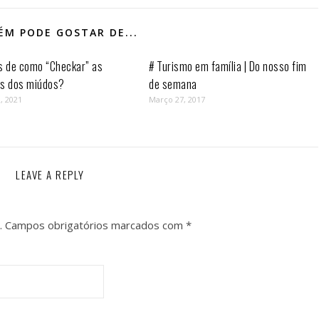
M PODE GOSTAR DE...
s de como “Checkar” as
# Turismo em família | Do nosso fim
as dos miúdos?
de semana
, 2021
Março 27, 2017
LEAVE A REPLY
.
Campos obrigatórios marcados com
*