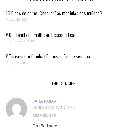
10 Dicas de como “Checkar” as mochilas dos miúdos?
Março 12, 2021
# Our family | Simplificar. Descomplicar
Fevereiro 20, 2019
# Turismo em família | Do nosso fim de semana
Março 27, 2017
ONE COMMENT
SARA RODA
JANEIRO 27, 2015 AT 6:18 PM
RESPONDER
Oh tão lindos.