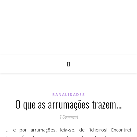
BANALIDADES
O que as arrumações trazem…
1 Comment
… e por arrumações, leia-se, de ficheiros! Encontrei