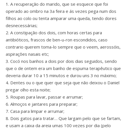
1. A recuperação do marido, que se esquece que foi
operado ao ombro na 3a feira e ás vezes pega num dos
filhos ao colo ou tenta amparar uma queda, tendo dores
desnecessárias;
2. A constipação dos dois, com horas certas para
antibióticos, frascos de ben-u-ron escondidos, caso
contrario querem toma-lo sempre que o veem, aerossóis,
aspirações nasais etc;
3. Cocó nos banhos a dois por dois dias seguidos, sendo
que o de ontem era um banho de espuma terapêutico que
deveria durar 10 a 15 minutos e durou uns 3 no máximo;
4. Dentes ou o que quer que seja que não deixou o Daniel
pregar olho esta noite;
5. Roupas para lavar, passar e arrumar;
6. Almoços e jantares para preparar;
7. Casa para limpar e arrumar;
8. Dois gatos para tratar… Que largam pelo que se fartam,
e usam a caixa da areia umas 100 vezes por dia (pelo