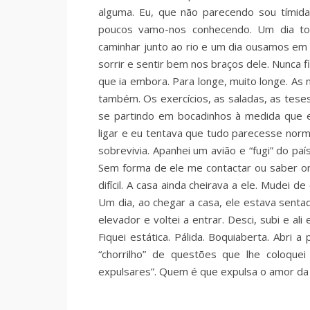
alguma. Eu, que não parecendo sou tímida
poucos vamo-nos conhecendo. Um dia t
caminhar junto ao rio e um dia ousamos em 
sorrir e sentir bem nos braços dele. Nunca 
que ia embora. Para longe, muito longe. As
também. Os exercícios, as saladas, as teses
se partindo em bocadinhos à medida que el
ligar e eu tentava que tudo parecesse normal.
sobrevivia. Apanhei um avião e “fugi” do p
Sem forma de ele me contactar ou saber on
difícil. A casa ainda cheirava a ele. Mudei 
Um dia, ao chegar a casa, ele estava sent
elevador e voltei a entrar. Desci, subi e al
Fiquei estática. Pálida. Boquiaberta. Abri 
“chorrilho” de questões que lhe coloque
expulsares”. Quem é que expulsa o amor da 