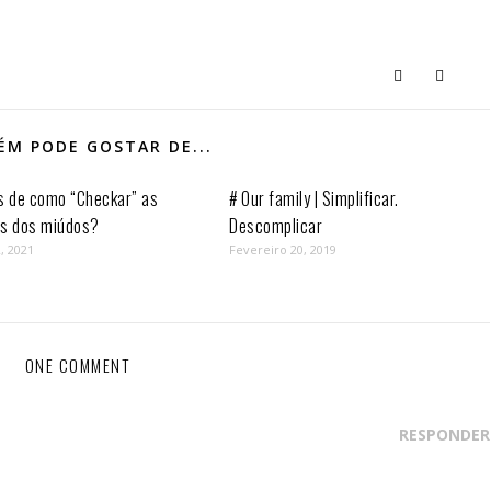
M PODE GOSTAR DE...
s de como “Checkar” as
# Our family | Simplificar.
as dos miúdos?
Descomplicar
, 2021
Fevereiro 20, 2019
ONE COMMENT
RESPONDER