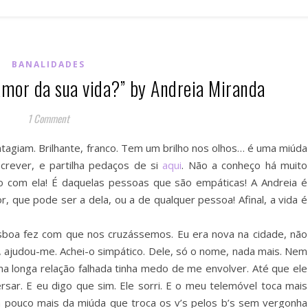
BANALIDADES
amor da sua vida?” by Andreia Miranda
1 Comment
tagiam. Brilhante, franco. Tem um brilho nos olhos… é uma miúda
crever, e partilha pedaços de si
aqui
. Não a conheço há muito
 com ela! É daquelas pessoas que são empáticas! A Andreia é
r, que pode ser a dela, ou a de qualquer pessoa! Afinal, a vida é
isboa fez com que nos cruzássemos. Eu era nova na cidade, não
a, ajudou-me. Achei-o simpático. Dele, só o nome, nada mais. Nem
a longa relação falhada tinha medo de me envolver. Até que ele
sar. E eu digo que sim. Ele sorri. E o meu telemóvel toca mais
 pouco mais da miúda que troca os v’s pelos b’s sem vergonha