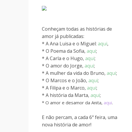
Conheçam todas as histórias de
amor já publicadas:
* A Ana Luisa e o Miguel:
aqui
,
* O Poema da Sofia,
aqui
;
* A Carla e o Hugo,
aqui
;
* O amor do Jorge,
aqui
;
* A mulher da vida do Bruno,
aqui
;
* O Marcos e o João,
aqui
;
* A Filipa e o Marco,
aqui
;
* A história da Marta,
aqui
;
* O amor e desamor da Anita,
aqui
.
E não percam, a cada 6ª feira, uma
nova história de amor!