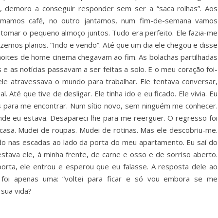
, demoro a conseguir responder sem ser a “saca rolhas”. Aos
omamos café, no outro jantamos, num fim-de-semana vamos
tomar o pequeno almoço juntos. Tudo era perfeito. Ele fazia-me
fizemos planos. “Indo e vendo”. Até que um dia ele chegou e disse
 noites de home cinema chegavam ao fim. As bolachas partilhadas
 e as notícias passavam a ser feitas a solo. E o meu coração foi-
e atravessava o mundo para trabalhar. Ele tentava conversar,
 Até que tive de desligar. Ele tinha ido e eu ficado. Ele vivia. Eu
aís para me encontrar. Num sítio novo, sem ninguém me conhecer.
de eu estava. Desapareci-lhe para me reerguer. O regresso foi
de casa. Mudei de roupas. Mudei de rotinas. Mas ele descobriu-me.
ado nas escadas ao lado da porta do meu apartamento. Eu saí do
i estava ele, à minha frente, de carne e osso e de sorriso aberto.
a porta, ele entrou e esperou que eu falasse. A resposta dele ao
i foi apenas uma: “voltei para ficar e só vou embora se me
sua vida?