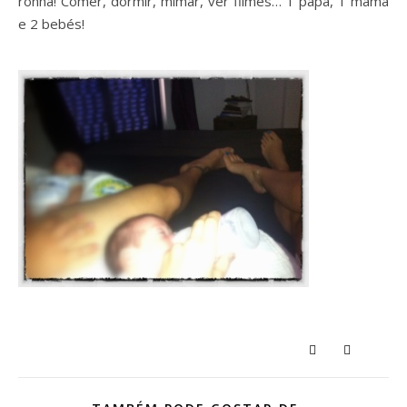
ronha! Comer, dormir, mimar, ver filmes… 1 papá, 1 mamã
e 2 bebés!