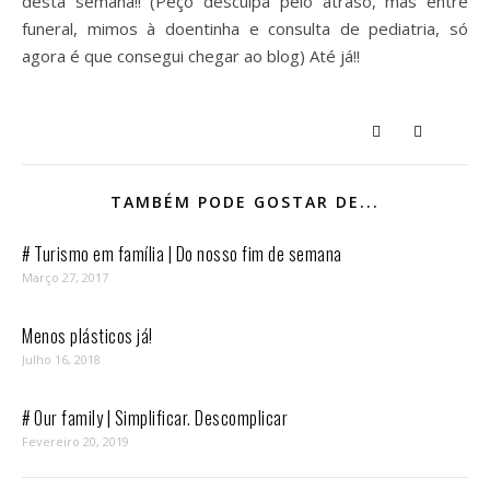
desta semana!! (Peço desculpa pelo atraso, mas entre
funeral, mimos à doentinha e consulta de pediatria, só
agora é que consegui chegar ao blog) Até já!!
TAMBÉM PODE GOSTAR DE...
# Turismo em família | Do nosso fim de semana
Março 27, 2017
Menos plásticos já!
Julho 16, 2018
# Our family | Simplificar. Descomplicar
Fevereiro 20, 2019