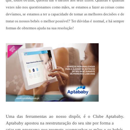
que, todos os dias, querem dar o melhor aos seus filhos. Quantas e quantas
vezes não nos questionamos como mães, se estamos a fazer as coisas como
devíamos, se estamos a ter a capacidade de tomar as melhores decisões e de
tratar os nossos bebés o melhor possível? Ter dúvidas é normal, e há sempre
formas de obtermos ajuda na sua resolução!
Uma das ferramentas ao nosso dispôr, é o Clube Aptababy.
Aptababy apostou na
reestruturação do seu site
por forma a
criar um programa que promete acompanhar as mães e os bebés,