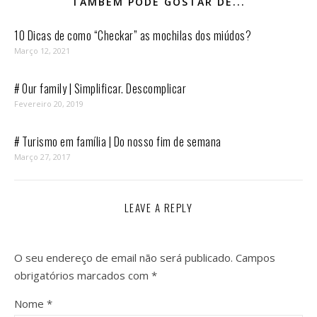
TAMBÉM PODE GOSTAR DE...
10 Dicas de como “Checkar” as mochilas dos miúdos?
Março 12, 2021
# Our family | Simplificar. Descomplicar
Fevereiro 20, 2019
# Turismo em família | Do nosso fim de semana
Março 27, 2017
LEAVE A REPLY
O seu endereço de email não será publicado.
Campos
obrigatórios marcados com
*
Nome
*