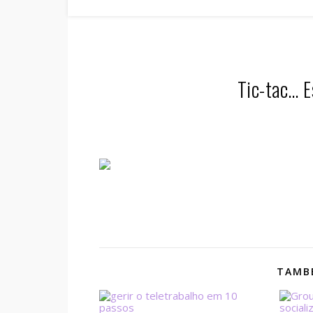
Tic-tac… E
TAMBÉ