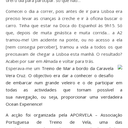
tirei o dia para participar. Só que não…
Comecei o dia a correr, pois antes de ir para Lisboa era
preciso levar as crianças à creche e ir à oficina buscar o
carro. Tinha que estar na Doca do Espanhol às 9h15. Só
que, depois de muita ginástica e muita corrida… a A2
tramou-me! Um acidente na ponte, ou no acesso a ela
[nem consegui perceber], tramou a vida a todos os que
precisavam de chegar a Lisboa esta manhã. O resultado?
Acabei por sair em Almada e voltar para trás.
Esperava-me um
Treino de Mar a bordo da Caravela
Vera Cruz. O
objectivo
era dar a conhecer o desafio
de embarcar num grande veleiro e o de participar em
todas as
actividades
que tornam possível a
sua navegação, ou seja, proporcionar uma verdadeira
Ocean Experience!
A
acção
foi organizada pela APORVELA – Associação
Portuguesa de Treino de Vela, uma das