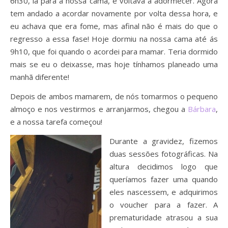
6h30, ia para a nossa cama, e voltava a adormecer. Agora
tem andado a acordar novamente por volta dessa hora, e
eu achava que era fome, mas afinal não é mais do que o
regresso a essa fase! Hoje dormiu na nossa cama até ás
9h10, que foi quando o acordei para mamar. Teria dormido
mais se eu o deixasse, mas hoje tínhamos planeado uma
manhã diferente!
Depois de ambos mamarem, de nós tomarmos o pequeno
almoço e nos vestirmos e arranjarmos, chegou a
Bárbara
,
e a nossa tarefa começou!
Durante a gravidez, fizemos
duas sessões fotográficas. Na
altura decidimos logo que
queríamos fazer uma quando
eles nascessem, e adquirimos
o voucher para a fazer. A
prematuridade atrasou a sua