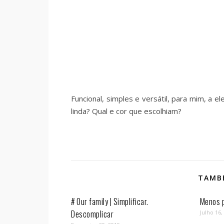
Funcional, simples e versátil, para mim, a e
linda? Qual e cor que escolhiam?
TAMBÉ
# Our family | Simplificar.
Menos p
Descomplicar
Julho 16,