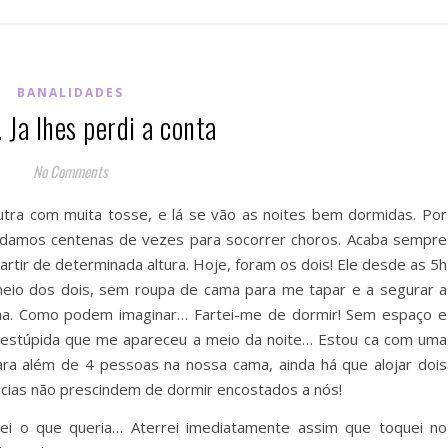
BANALIDADES
 Ja lhes perdi a conta
No Comments
ra com muita tosse, e lá se vão as noites bem dormidas. Por
ordamos centenas de vezes para socorrer choros. Acaba sempre
rtir de determinada altura. Hoje, foram os dois! Ele desde as 5h
meio dos dois, sem roupa de cama para me tapar e a segurar a
ama. Como podem imaginar… Fartei-me de dormir! Sem espaço e
 estúpida que me apareceu a meio da noite… Estou ca com uma
ara além de 4 pessoas na nossa cama, ainda há que alojar dois
ências não prescindem de dormir encostados a nós!
ei o que queria… Aterrei imediatamente assim que toquei no