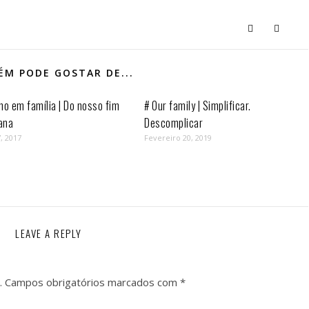
M PODE GOSTAR DE...
mo em família | Do nosso fim
# Our family | Simplificar.
ana
Descomplicar
, 2017
Fevereiro 20, 2019
LEAVE A REPLY
.
Campos obrigatórios marcados com
*