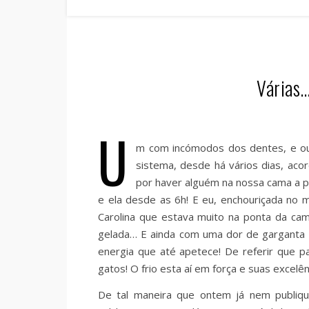
Várias…
U
m com incómodos dos dentes, e out
sistema, desde há vários dias, ac
por haver alguém na nossa cama a pa
e ela desde as 6h! E eu, enchouriçada no 
Carolina que estava muito na ponta da c
gelada… E ainda com uma dor de garganta
energia que até apetece! De referir que p
gatos! O frio esta aí em força e suas excel
De tal maneira que ontem já nem publiqu