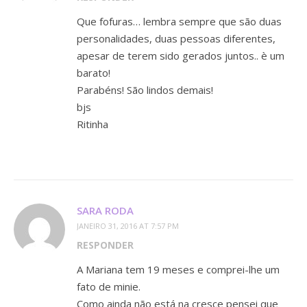
Que fofuras… lembra sempre que são duas
personalidades, duas pessoas diferentes,
apesar de terem sido gerados juntos.. è um
barato!
Parabéns! São lindos demais!
bjs
Ritinha
SARA RODA
JANEIRO 31, 2016 AT 7:57 PM
RESPONDER
A Mariana tem 19 meses e comprei-lhe um
fato de minie.
Como ainda não está na cresce pensei que