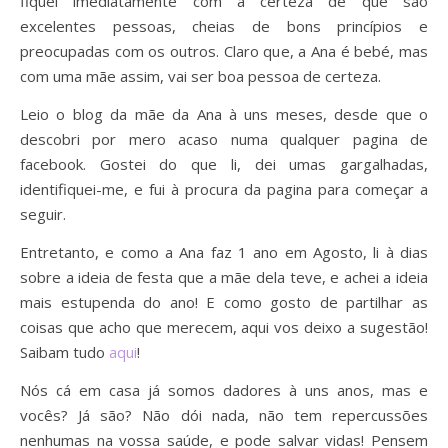
fiquei imediatamente com a certeza de que são
excelentes pessoas, cheias de bons princípios e
preocupadas com os outros. Claro que, a Ana é bebé, mas
com uma mãe assim, vai ser boa pessoa de certeza.
Leio o blog da mãe da Ana à uns meses, desde que o
descobri por mero acaso numa qualquer pagina de
facebook. Gostei do que li, dei umas gargalhadas,
identifiquei-me, e fui à procura da pagina para começar a
seguir.
Entretanto, e como a Ana faz 1 ano em Agosto, li à dias
sobre a ideia de festa que a mãe dela teve, e achei a ideia
mais estupenda do ano! E como gosto de partilhar as
coisas que acho que merecem, aqui vos deixo a sugestão!
Saibam tudo
aqui
!
Nós cá em casa já somos dadores à uns anos, mas e
vocês? Já são? Não dói nada, não tem repercussões
nenhumas na vossa saúde, e pode salvar vidas! Pensem