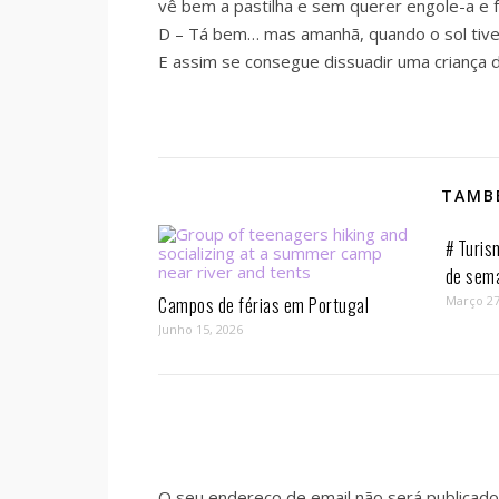
vê bem a pastilha e sem querer engole-a e f
D – Tá bem… mas amanhã, quando o sol tiver
E assim se consegue dissuadir uma criança d
TAMBÉ
# Turis
de sem
Campos de férias em Portugal
Março 27
Junho 15, 2026
O seu endereço de email não será publicado