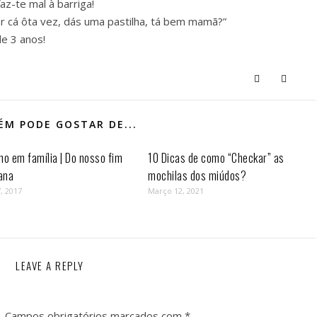
az-te mal à barriga!
 cá ôta vez, dás uma pastilha, tá bem mamã?”
e 3 anos!
M PODE GOSTAR DE...
mo em família | Do nosso fim
10 Dicas de como “Checkar” as
ana
mochilas dos miúdos?
, 2017
Março 12, 2021
LEAVE A REPLY
.
Campos obrigatórios marcados com
*