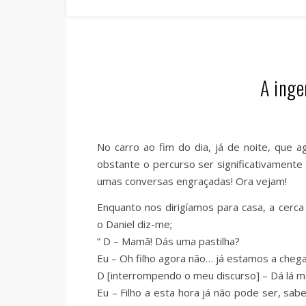
A inge
No carro ao fim do dia, já de noite, que a
obstante o percurso ser significativamente
umas conversas engraçadas! Ora vejam!
Enquanto nos dirigíamos para casa, a cerc
o Daniel diz-me;
” D – Mamã! Dás uma pastilha?
Eu – Oh filho agora não… já estamos a cheg
D [interrompendo o meu discurso] – Dá lá mamã
Eu – Filho a esta hora já não pode ser, sa