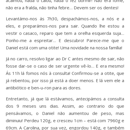
acalmou, nada o calou, nada o fez dormir! Não era fome,
não era a fralda, não tinha febre… Devem ser os dentes!
Levantámo-nos ás 7h30, despachámos-nos, a nós e a
eles, e preparámos-nos para sair. Quando lhe estou a
vestir o casaco, reparo que tem a orelha esquerda suja…
Ponho-me a espreitar… E descubro! Parece-me que o
Daniel está com uma otite! Uma novidade na nossa família!
Já no carro, resolvo ligar ao Dr C antes mesmo de sair, não
fosse dar-se o caso de ser urgente vê-lo… E era mesmo!
Ás 11h lá fomos nós à consulta! Confirmou-se a otite, que
já rebentou, por isso já está a doer menos. E lá vem ele a
antibiótico e ben-u-ron para as dores.
Entretanto, já que lá estávamos, antecipámos a consulta
dos 9 meses uns dias. Assim, ao contrario do que
pensávamos, o Daniel não aumentou de peso, mas
diminuiu! Perdeu 120g, e cresceu 1cm – está com 7960g e
69cm. A Carolina, por sua vez, engordou 140g, e também