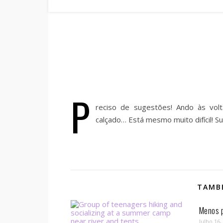
P
reciso de sugestões! Ando às vol
calçado… Está mesmo muito difícil! S
TAMBÉ
Menos p
Julho 16,