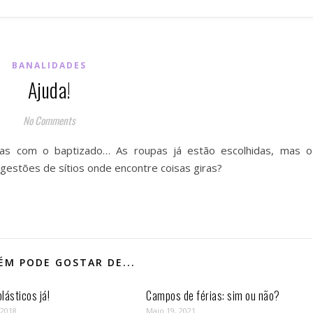
BANALIDADES
Ajuda!
No Comments
tas com o baptizado… As roupas já estão escolhidas, mas o
ugestões de sítios onde encontre coisas giras?
M PODE GOSTAR DE...
lásticos já!
Campos de férias: sim ou não?
 2018
Maio 19, 2021