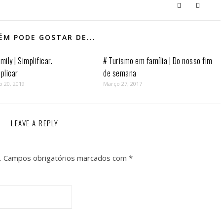
M PODE GOSTAR DE...
mily | Simplificar.
# Turismo em família | Do nosso fim
plicar
de semana
o 20, 2019
Março 27, 2017
LEAVE A REPLY
.
Campos obrigatórios marcados com
*