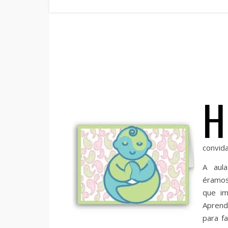
H
convid
A aula
éramos
que im
Aprend
para f