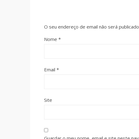
O seu endereço de email não será publicado
Nome
*
Email
*
Site
Guardar o meu nome, email e site neste na