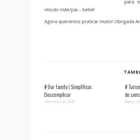
para e
vínculo mãe/pai – bebé!
Agora queremos praticar muito! Obrigada An
TAMBÉ
# Our family | Simplificar.
# Turis
Descomplicar
de sem
Fevereiro 20, 2019
Março 27