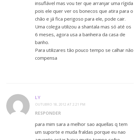
insuflável mas vou ter que arranjar uma rígida
pois ele quer ver os bonecos que atira para o
chão e já fica perigoso para ele, pode cair.
Uma colega utilizou a shantala mas só até os
6 meses, agora usa a banheira da casa de
banho.
Para utilizares tão pouco tempo se calhar não
compensa
LY
OUTUBRO 18, 2012 AT 2:21 PM
RESPONDER
para mim sara a melhor sao aquellas q tem
um suporte e muda fraldas porque eu nao
aguento estar baixa muito tempo sofro