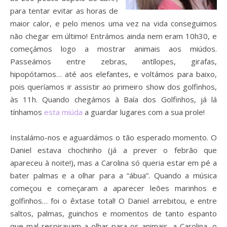
para tentar evitar as horas de
maior calor, e pelo menos uma vez na vida conseguimos
não chegar em último! Entrámos ainda nem eram 10h30, e
começámos logo a mostrar animais aos miúdos.
Passeámos entre zebras, antílopes, girafas,
hipopótamos… até aos elefantes, e voltámos para baixo,
pois queríamos ir assistir ao primeiro show dos golfinhos,
às
11h. Quando chegámos à Baía dos Golfinhos, já lá
tínhamos
esta miúda
a guardar lugares com a sua prole!
Instalámo-nos e aguardámos o tão esperado momento. O
Daniel estava chochinho (já a prever o febrão que
apareceu à noite!), mas a Carolina só queria estar em pé a
bater palmas e a olhar para a “ábua”. Quando a música
começou e começaram a aparecer leões marinhos e
golfinhos… foi o êxtase total! O Daniel arrebitou, e entre
saltos, palmas, guinchos e momentos de tanto espanto
que mal respiravam a olhar para os animais, a Carolina, o