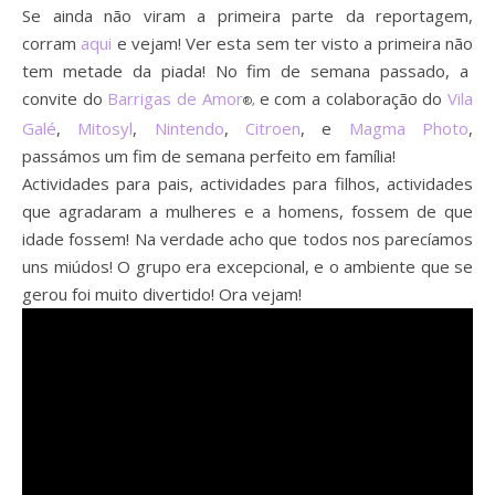
Se ainda não viram a primeira parte da reportagem,
corram
aqui
e vejam! Ver esta sem ter visto a primeira não
tem metade da piada! No fim de semana passado, a
convite do
Barrigas de Amor
e com a colaboração do
Vila
®,
Galé
,
Mitosyl
,
Nintendo
,
Citroen
, e
Magma Photo
,
passámos um fim de semana perfeito em família!
Actividades para pais, actividades para filhos, actividades
que agradaram a mulheres e a homens, fossem de que
idade fossem! Na verdade acho que todos nos parecíamos
uns miúdos! O grupo era excepcional, e o ambiente que se
gerou foi muito divertido! Ora vejam!