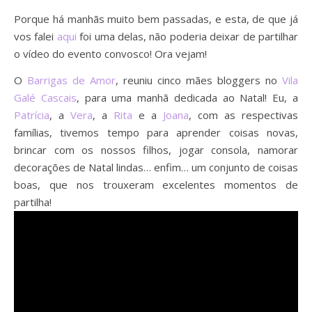
Porque há manhãs muito bem passadas, e esta, de que já
vos falei
aqui
foi uma delas, não poderia deixar de partilhar
o vídeo do evento convosco! Ora vejam!
O
Barrigas de Amor
, reuniu cinco mães bloggers no
Vila
Galé Cascais
, para uma manhã dedicada ao Natal! Eu, a
Patrícia
, a
Vera
, a
Rita
e a
Joana
, com as respectivas
famílias, tivemos tempo para aprender coisas novas,
brincar com os nossos filhos, jogar consola, namorar
decorações de Natal lindas… enfim… um conjunto de coisas
boas, que nos trouxeram excelentes momentos de
partilha!