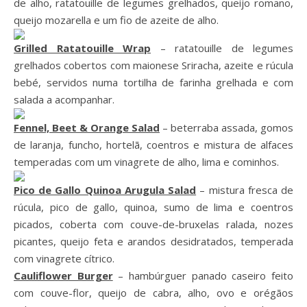
de alho, ratatouille de legumes grelhados, queijo romano,
queijo mozarella e um fio de azeite de alho.
Grilled Ratatouille Wrap
– ratatouille de legumes
grelhados cobertos com maionese Sriracha, azeite e rúcula
bebé, servidos numa tortilha de farinha grelhada e com
salada a acompanhar.
Fennel, Beet & Orange Salad
– beterraba assada, gomos
de laranja, funcho, hortelã, coentros e mistura de alfaces
temperadas com um vinagrete de alho, lima e cominhos.
Pico de Gallo Quinoa Arugula Salad
– mistura fresca de
rúcula, pico de gallo, quinoa, sumo de lima e coentros
picados, coberta com couve-de-bruxelas ralada, nozes
picantes, queijo feta e arandos desidratados, temperada
com vinagrete cítrico.
Cauliflower Burger
– hambúrguer panado caseiro feito
com couve-flor, queijo de cabra, alho, ovo e orégãos