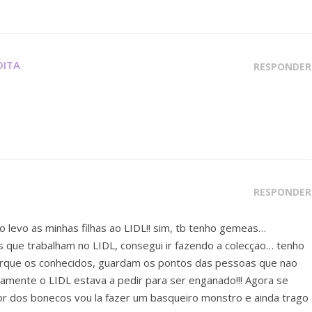
OITA
RESPONDER
RESPONDER
levo as minhas filhas ao LIDL!! sim, tb tenho gemeas…
s que trabalham no LIDL, consegui ir fazendo a colecçao… tenho
que os conhecidos, guardam os pontos das pessoas que nao
mente o LIDL estava a pedir para ser enganado!!! Agora se
or dos bonecos vou la fazer um basqueiro monstro e ainda trago