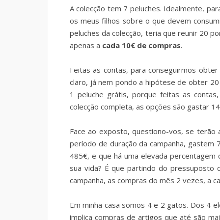
A colecção tem 7 peluches. Idealmente, para
os meus filhos sobre o que devem consumir
peluches da colecção, teria que reunir 20 p
apenas a
cada 10€ de compras
.
Feitas as contas, para conseguirmos obter 
claro, já nem pondo a hipótese de obter 2
1 peluche grátis, porque feitas as conta
colecção completa, as opções são gastar 
Face ao exposto, questiono-vos, se terão
período de duração da campanha, gastem 
485€, e que há uma elevada percentagem d
sua vida? É que partindo do pressuposto q
campanha, as compras do mês 2 vezes, a cada
Em minha casa somos 4 e 2 gatos. Dos 4 el
implica compras de artigos que até são ma