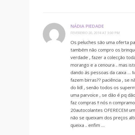
NÁDIA PIEDADE
FEVEREIRO 20, 2014 AT 3:00 PM
Os peluches são uma oferta pa
também não compro os brinqued
verdade , fazer a colecção tod
morango e a cenoura .. mas is
dando ás pessoas da caixa … M
fazem birras?? paciência , se n
do lidl , senão todos os super
uma parvoice , se dão é pq dã
faz compras !! nós n compramo
20autocolantes OFERECEM um p
não se queixam dos preços alto
queixa .. enfim …