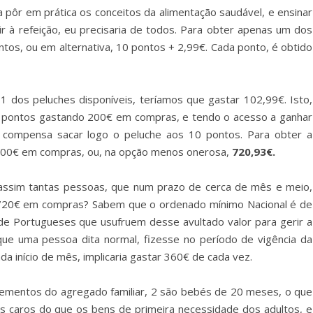
 pôr em prática os conceitos da alimentação saudável, e ensinar
 à refeição, eu precisaria de todos. Para obter apenas um dos
ontos, ou em alternativa, 10 pontos + 2,99€. Cada ponto, é obtido
1 dos peluches disponíveis, teríamos que gastar 102,99€. Isto,
0 pontos gastando 200€ em compras, e tendo o acesso a ganhar
s, compensa sacar logo o peluche aos 10 pontos. Para obter a
1400€ em compras, ou, na opção menos onerosa,
720,93€.
 assim tantas pessoas, que num prazo de cerca de mês e meio,
720€ em compras? Sabem que o ordenado mínimo Nacional é de
e Portugueses que usufruem desse avultado valor para gerir a
ue uma pessoa dita normal, fizesse no período de vigência da
 início de mês, implicaria gastar 360€ de cada vez.
ementos do agregado familiar, 2 são bebés de 20 meses, o que
is caros do que os bens de primeira necessidade dos adultos, e