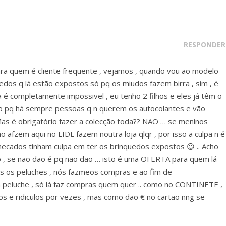
RESPONDER
ra quem é cliente frequente , vejamos , quando vou ao modelo
os q lá estão expostos só pq os miudos fazem birra , sim , é
a é completamente impossivel , eu tenho 2 filhos e eles já têm o
to pq há sempre pessoas q n querem os autocolantes e vão
as é obrigatório fazer a colecção toda?? NÃO … se meninos
ão afzem aqui no LIDL fazem noutra loja qlqr , por isso a culpa n é
mecados tinham culpa em ter os brinquedos expostos 😉 .. Acho
o , se não dão é pq não dão … isto é uma OFERTA para quem lá
s os peluches , nós fazmeos compras e ao fim de
eluche , só lá faz compras quem quer .. como no CONTINETE ,
s e ridiculos por vezes , mas como dão € no cartão nng se