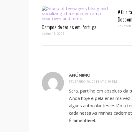
# Our fa
Descom
Campos de férias em Portugal
Fevereir
Junho 15, 2026
ANÓNIMO
FEVEREIRO 20, 2014 AT 2:59 PM
Sara, partilho em absoluto da t
Ainda hoje e pela enésima vez
alguns autocolantes estão a te
cada neta)! As minhas caderne
É lamentável.