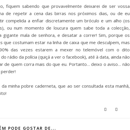
o, fiquem sabendo que provavelmente deixarei de ser vossa
ena de repetir a cena das birras nos próximos dias, ou de eu
tir compelida a enfiar discretamente um bróculo e um alho (os
os), ou num momento de loucura quem sabe toda a colecção,
a gigante mala de senhora, e desatar a correr! Sim, porque os
as que costumam estar na linha de caixa que me desculpem, mas
90% das vezes estarem a mexer no telemóvel com o dito
do rádio da polícia (quiçá a ver o facebook), até à data, ainda não
ar de quem corra mais do que eu. Portanto… deixo o aviso… não
 perder!
 da minha pobre caderneta, que ao ser consultada esta manhã,
ito!
M PODE GOSTAR DE...