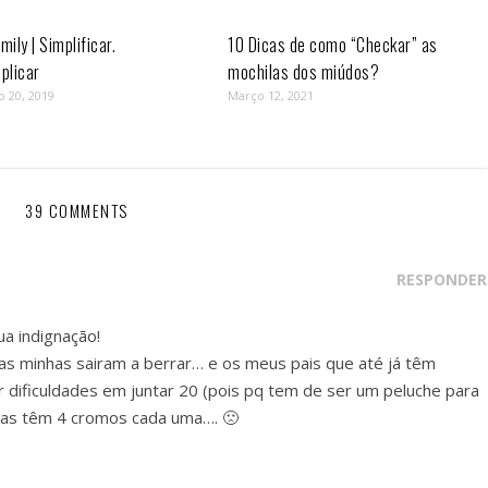
mily | Simplificar.
10 Dicas de como “Checkar” as
plicar
mochilas dos miúdos?
o 20, 2019
Março 12, 2021
39 COMMENTS
RESPONDER
ua indignação!
 as minhas sairam a berrar… e os meus pais que até já têm
r dificuldades em juntar 20 (pois pq tem de ser um peluche para
tas têm 4 cromos cada uma…. 🙁