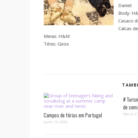
Daniel:
Body: H
Casaco d
Calcas de
Meias: H&M
Ténis: Geox
TAMBÉ
# Turis
de sem
Campos de férias em Portugal
Março 27
Junho 15, 2026