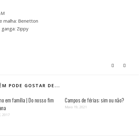
&M
e malha: Benetton
 ganga: Zippy
M PODE GOSTAR DE...
mo em família | Do nosso fim
Campos de férias: sim ou não?
ana
Maio 19, 2021
, 2017