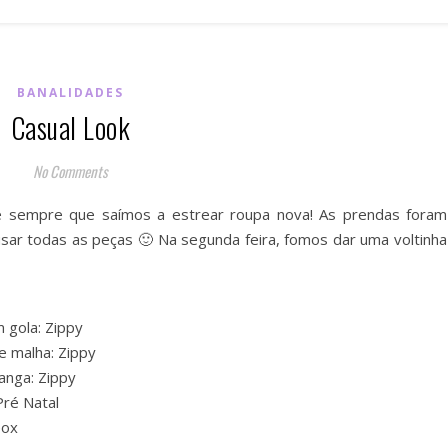
BANALIDADES
Casual Look
No Comments
 sempre que saímos a estrear roupa nova! As prendas foram
sar todas as peças 🙂 Na segunda feira, fomos dar uma voltinha
 gola: Zippy
e malha: Zippy
anga: Zippy
Pré Natal
eox