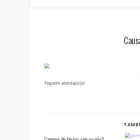
Caus
Fiquem atenta(o)s!
TAMBÉ
Campos de férias: sim ou não?