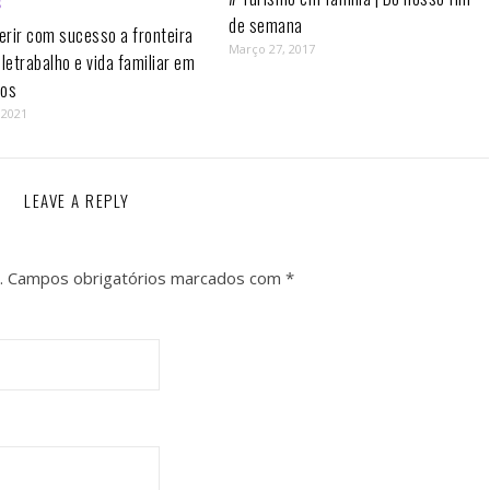
de semana
rir com sucesso a fronteira
Março 27, 2017
eletrabalho e vida familiar em
os⁣
 2021
LEAVE A REPLY
.
Campos obrigatórios marcados com
*